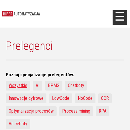
Jump to navigation
☰
Prelegenci
Poznaj specjalizacje prelegentów:
Wszystkie
AI
BPMS
Chatboty
Innowacje cyfrowe
LowCode
NoCode
OCR
Optymalizacja procesów
Process mining
RPA
Voiceboty