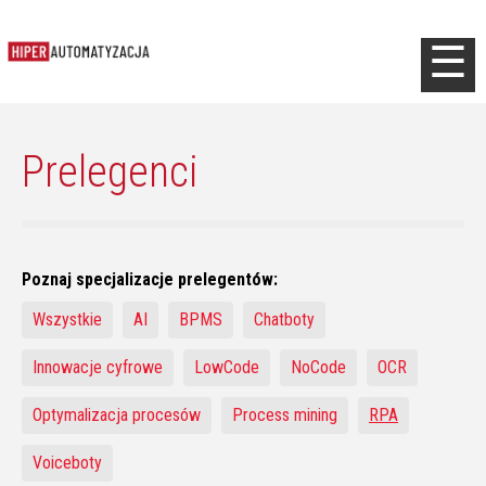
Jump to navigation
☰
Prelegenci
Poznaj specjalizacje prelegentów:
Wszystkie
AI
BPMS
Chatboty
Innowacje cyfrowe
LowCode
NoCode
OCR
Optymalizacja procesów
Process mining
RPA
Voiceboty