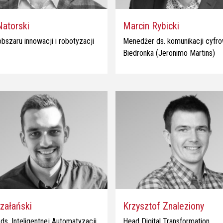
Natorski
Marcin Rybicki
bszaru innowacji i robotyzacji
Menedżer ds. komunikacji cyfr
Biedronka (Jeronimo Martins)
załański
Krzysztof Znaleziony
ds. Inteligentnej Automatyzacji
Head Digital Transformation