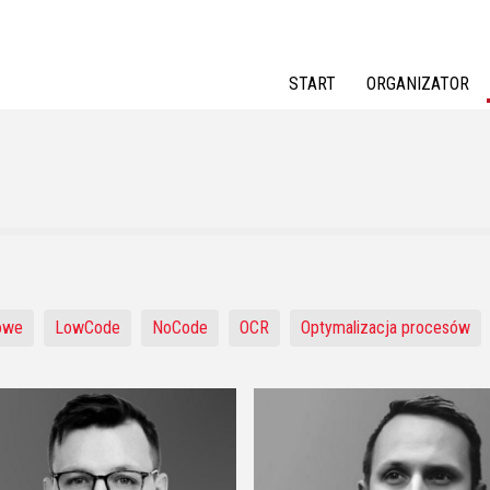
Jump to navigation
START
ORGANIZATOR
owe
LowCode
NoCode
OCR
Optymalizacja procesów