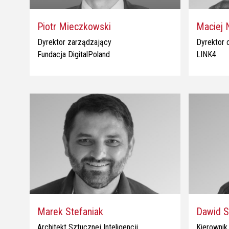
Piotr Mieczkowski
Maciej 
Dyrektor zarządzający
Dyrektor o
Fundacja DigitalPoland
LINK4
Marek Stefaniak
Dawid S
Architekt Sztucznej Inteligencji
Kierownik 